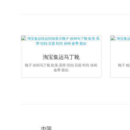
淘宝集运马丁靴
靴子 休闲马丁靴 欧美 系带 街拍 百搭 时尚 休闲
靴子 粗
春季 新款
中国