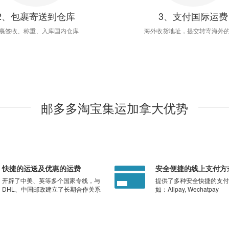
2、包裹寄送到仓库
3、支付国际运费
裹签收、称重、入库国内仓库
海外收货地址，提交转寄海外
邮多多淘宝集运加拿大优势
快捷的运送及优惠的运费
安全便捷的线上支付方
开辟了中美、英等多个国家专线，与
提供了多种安全快捷的支付
DHL、中国邮政建立了长期合作关系
如：Alipay, Wechatpay