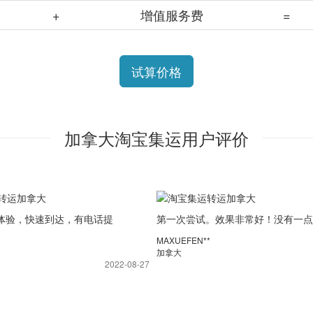
+
增值服务费
=
试算价格
加拿大淘宝集运用户评价
体验，快速到达，有电话提
第一次尝试。效果非常好！没有一点
整。
伤。在西班牙看中文纸质书。谢谢邮
MAXUEFEN**
多！
加拿大
2022-08-27