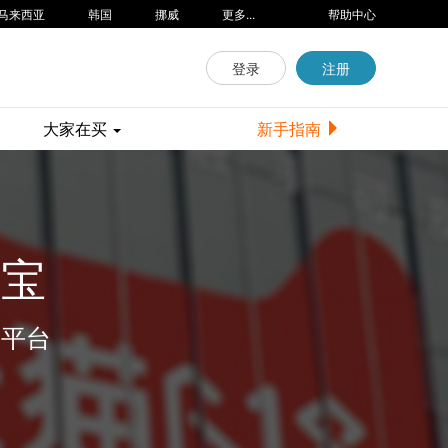
马来西亚
韩国
挪威
更多...
帮助中心
登录
注册
大家在买
新手指南
淘宝
运平台