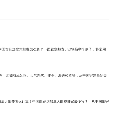
国寄到加拿大邮费怎么算？下面就拿邮寄5KG物品举个例子，将常用
件，比如航班延误、天气恶劣、排仓、海关检查等，从中国寄东西到美
加拿大邮费怎么计算？中国邮寄到加拿大邮费哪家最便宜？ 从中国邮寄