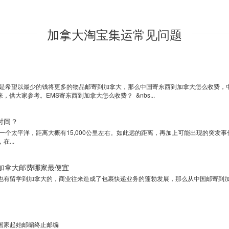
加拿大淘宝集运常见问题
是希望以最少的钱将更多的物品邮寄到加拿大，那么中国寄东西到加拿大怎么收费，中
供大家参考。EMS寄东西到加拿大怎么收费？ &nbs...
时间？
太平洋，距离大概有15,000公里左右。如此远的距离，再加上可能出现的突发事
...
加拿大邮费哪家最便宜
也有留学到加拿大的，商业往来造成了包裹快递业务的蓬勃发展，那么从中国邮寄到
国家起始邮编终止邮编