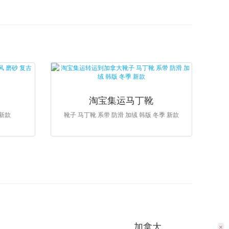
淘宝集运马丁靴
 新款
靴子 马丁靴 系带 防滑 加绒 韩版 冬季 新款
加拿大
×