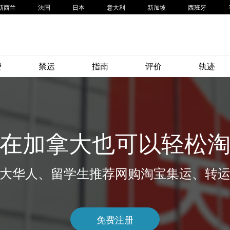
新西兰
法国
日本
意大利
新加坡
西班牙
费
禁运
指南
评价
轨迹
在加拿大也可以轻松
大华人、留学生推荐网购淘宝集运、转
免费注册