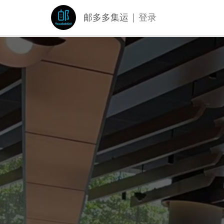
邮多多集运
| 登录