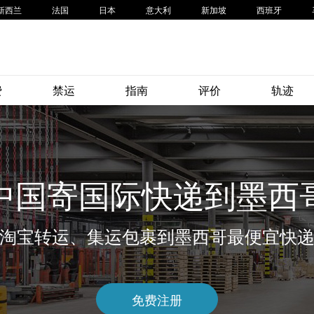
新西兰
法国
日本
意大利
新加坡
西班牙
费
禁运
指南
评价
轨迹
中国寄国际快递到墨西
淘宝转运、集运包裹到墨西哥最便宜快
免费注册