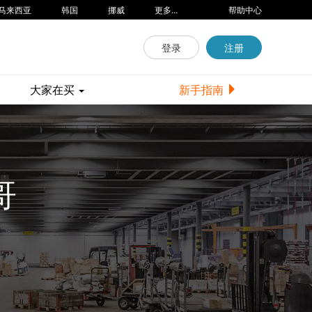
马来西亚
韩国
挪威
更多...
帮助中心
登录
注册
大家在买
新手指南
哥
递