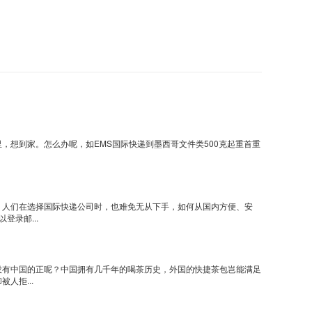
想到家。怎么办呢，如EMS国际快递到墨西哥文件类500克起重首重
，人们在选择国际快递公司时，也难免无从下手，如何从国内方便、安
录邮...
没有中国的正呢？中国拥有几千年的喝茶历史，外国的快捷茶包岂能满足
人拒...