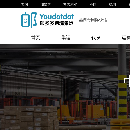
美国
加拿大
澳大利亚
英国
德国
墨西哥国际快递
首页
集运
代发
运