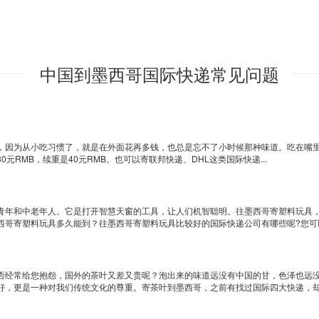
中国到墨西哥国际快递常见问题
，因为从小吃习惯了，就是在外面花再多钱，也总是忘不了小时候那种味道。吃在嘴里，
80元RMB，续重是40元RMB。也可以寄联邦快递、DHL这类国际快递...
青年和中老年人。它是打开智慧天窗的工具，让人们机智聪明。往墨西哥寄塑料玩具
哥寄塑料玩具多久能到？往墨西哥寄塑料玩具比较好的国际快递公司有哪些呢?您可以登
否经常给您抱怨，国外的茶叶又差又贵呢？泡出来的味道远没有中国的甘，色泽也远
，更是一种对我们传统文化的尊重。寄茶叶到墨西哥，之前有找过国际四大快递，却被