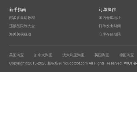
新手指南
订单操作
邮多多集运教程
国内仓库地址
违禁品限制大全
订单发出时间
海关关税税项
仓库存储期限
美国淘宝
加拿大淘宝
澳大利亚淘宝
英国淘宝
德国淘宝
Copyright©2015-2026 版权所有 Youdotdot.com All Rights Reserved.
粤ICP备