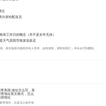
网点
分派给配送员
格有工作日的概念（并不是全年无休）
是天气原因导致派送延迟
络，相关版权归版权持有人所有，如有侵权，请联络我们，本站会尽快删除。
西寄美国,地址怎么写，美
邮寄地址英文格式，怎么
美国地址
邮寄海外，总是当心收件地