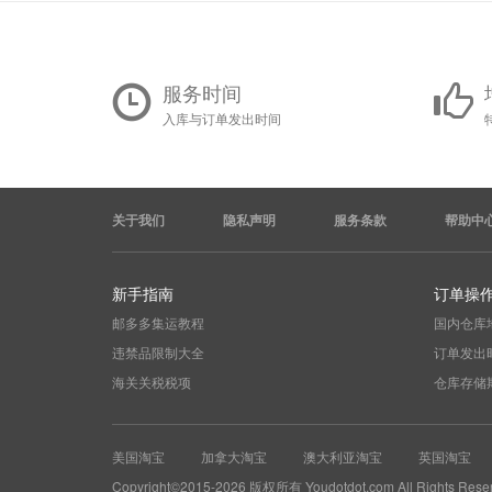
服务时间
入库与订单发出时间
关于我们
隐私声明
服务条款
帮助中
新手指南
订单操
邮多多集运教程
国内仓库
违禁品限制大全
订单发出
海关关税税项
仓库存储
美国淘宝
加拿大淘宝
澳大利亚淘宝
英国淘宝
Copyright©2015-2026 版权所有 Youdotdot.com All Rights Rese