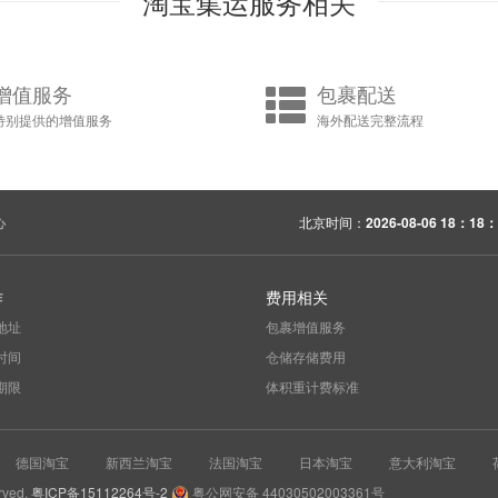
淘宝集运服务相关
增值服务
包裹配送
特别提供的增值服务
海外配送完整流程
心
北京时间：
2026-08-06 18：18：
作
费用相关
地址
包裹增值服务
时间
仓储存储费用
期限
体积重计费标准
德国淘宝
新西兰淘宝
法国淘宝
日本淘宝
意大利淘宝
rved.
粤ICP备15112264号-2
粤公网安备 44030502003361号