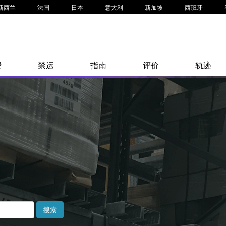
新西兰
法国
日本
意大利
新加坡
西班牙
费
禁运
指南
评价
轨迹