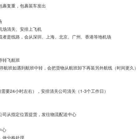
裹复重，包裹装车发出
场
场清关、安排上飞机
者是线路，会从深圳、上海、北京、广州、香港等地机场
停转飞航班
航班如遇到航班中转，会把货物从航班卸下再装另外航线（时间更久）
要24小时左右），安排清关公司清关（1-3个工作日）
司从指定位置提货，发往物流配送中心
中心
做分栋处理