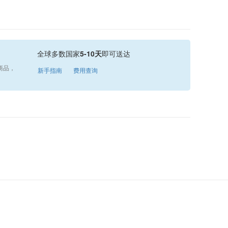
全球多数国家
5-10天
即可送达
商品，
新手指南
费用查询