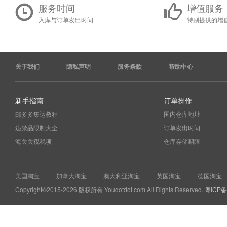
服务时间
增值服务
入库与订单发出时间
特别提供的增
关于我们
隐私声明
服务条款
帮助中心
新手指南
订单操作
邮多多集运教程
国内仓库地址
违禁品限制大全
订单发出时间
海关关税税项
仓库存储期限
美国淘宝
加拿大淘宝
澳大利亚淘宝
英国淘宝
德国淘宝
Copyright©2015-2026 版权所有 Youdotdot.com All Rights Reserved.
粤ICP备