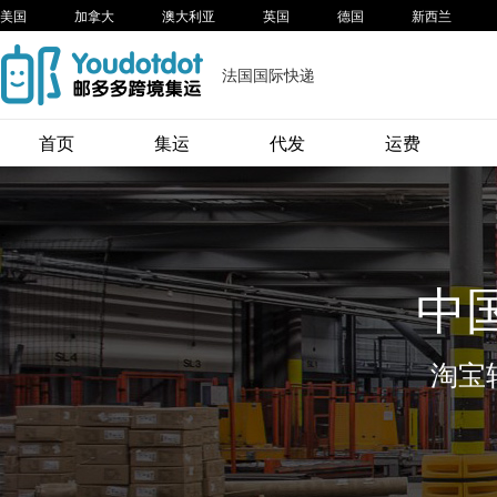
美国
加拿大
澳大利亚
英国
德国
新西兰
法国国际快递
首页
集运
代发
运费
中
淘宝