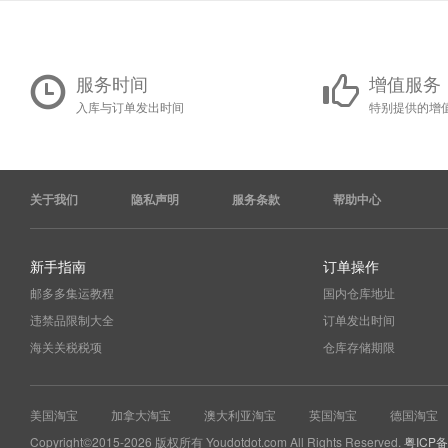
服务时间
增值服务
入库与订单发出时间
特别提供的增
关于我们
隐私声明
服务条款
帮助中心
新手指南
订单操作
邮多多集运教程
国内仓库地址
违禁品限制大全
订单发出时间
海关关税税项
仓库存储期限
美国淘宝
加拿大淘宝
澳大利亚淘宝
英国淘宝
德国淘宝
Copyright©2015-2026 版权所有 Youdotdot.com All Rights Reserved.
粤ICP备