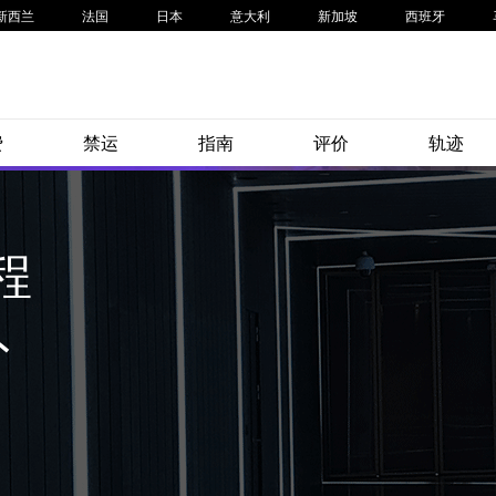
新西兰
法国
日本
意大利
新加坡
西班牙
费
禁运
指南
评价
轨迹
程
外