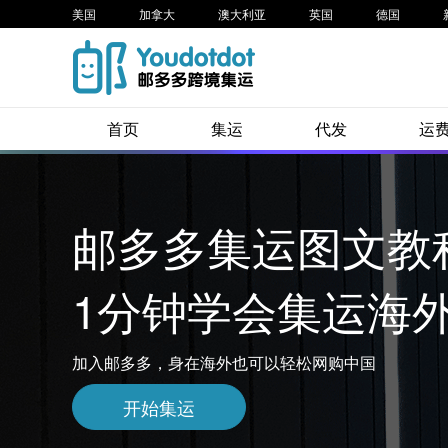
美国
加拿大
澳大利亚
英国
德国
首页
集运
代发
运
邮多多集运图文教
1分钟学会集运海
加入邮多多，身在海外也可以轻松网购中国
开始集运