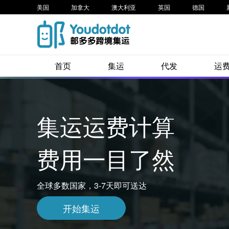
美国
加拿大
澳大利亚
英国
德国
首页
集运
代发
运
集运运费计算
费用一目了然
全球多数国家，3-7天即可送达
开始集运