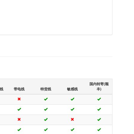
国内转寄(顺
线
带电线
特货线
敏感线
丰)