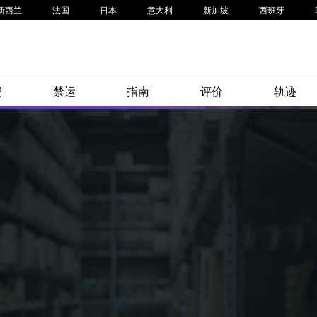
新西兰
法国
日本
意大利
新加坡
西班牙
费
禁运
指南
评价
轨迹